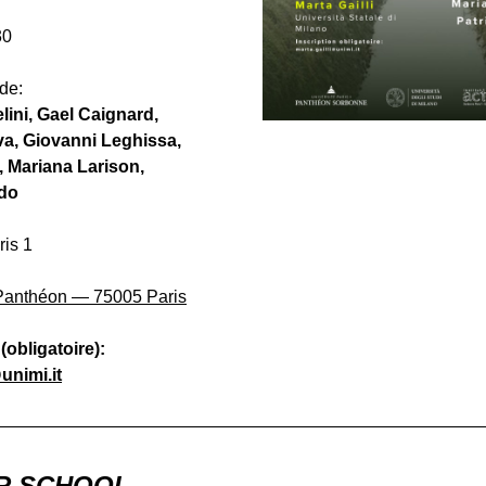
30
 de:
ini, Gael Caignard, 
a, Giovanni Leghissa, 
, Mariana Larison, 
ido
is 1 
Panthéon — 75005 Paris
(obligatoire):
unimi.it
R SCHOOL