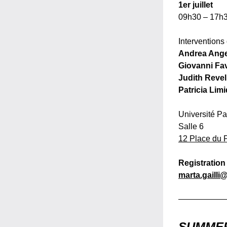
1er juillet 
09h30 – 17h
Interventions
Andrea Angel
Giovanni Fav
Judith Revel
Patricia Lim
Université Par
Salle 6 
12 Place du 
Registration 
marta.gailli@
SUMME