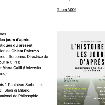
Room A006
udes
 les jours d'après. 
itiques du présent
tion de
Chiara Palermo
héon-Sorbonne; Directrice de 
ur le CIPH) 
c 
Marta Gailli
 (Università 
lano)
ris 1 Panthéon-Sorbonne, 
li Studi di Milano, 
national de Philosophie 