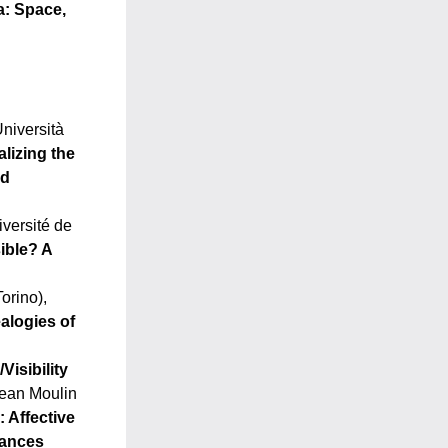
: Space, 
Università 
lizing the 
d 
iversité de 
ible? A 
 (Università di Torino), 
logies of 
Visibility
ean Moulin 
 Affective
iances