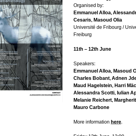
Organised by:
Emmanuel Alloa, Alessandr
Cesaris, Masoud Olia
Université de Fribourg / Unive
Freiburg 
11th – 12th June
Speakers:
Emmanuel Alloa, Masoud Ol
Charles Bobant, Adnen Jde
Maud Hagelstein, Harri Mäck
Alessandra Scotti, Iulian A
Melanie Reichert, Margherit
Mauro Carbone
More information 
here
.