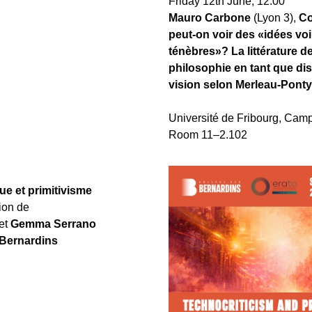
Friday 12th June, 12:00
Mauro Carbone 
(Lyon 3), 
Co
peut-on voir des «idées voi
ténèbres»? La littérature de 
philosophie en tant que disp
vision selon Merleau-Ponty
Université de Fribourg, Camp
Room 11–2.102
ue et primitivisme
ion de 
et 
Gemma Serrano
 Bernardins