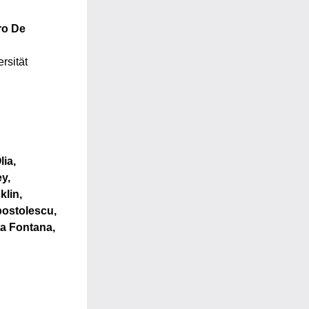
o De 
rsität 
ia, 
y, 
lin, 
postolescu, 
a Fontana, 