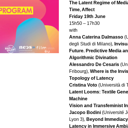
The Latent Regime of Media
Time, Affect
Friday 19th June 
15h50 – 17h30
with
Anna Caterina Dalmasso
 (
degli Studi di Milano), 
Invisua
Future. Predictive Media an
Algorithmic Divination
Alessandro De Cesaris
 (Un
Fribourg), 
Where is the Invis
Topology of Latency
Cristina Voto
Latent Looms: Textile Genea
Machine
Vision and Transfeminist In/
Jacopo Bodini 
(Université J
Lyon 3), 
Beyond Immediacy:
Latency in Immersive Amb