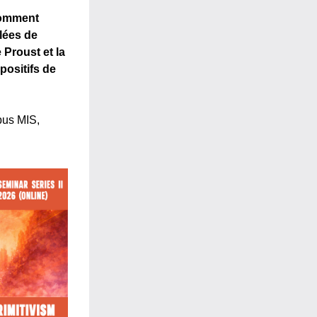
mment 
lées de 
Proust et la 
ositifs de 
us MIS, 