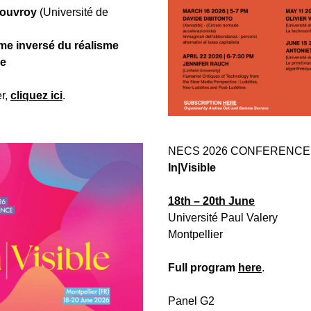
Rouvroy
 (Université de 
sme inversé du réalisme 
ue
r, 
cliquez ici
.
NECS 2026 CONFERENCE
In|Visible
18th – 20th June
Université Paul Valery 
Montpellier 
Full program
here
.
Panel G2 